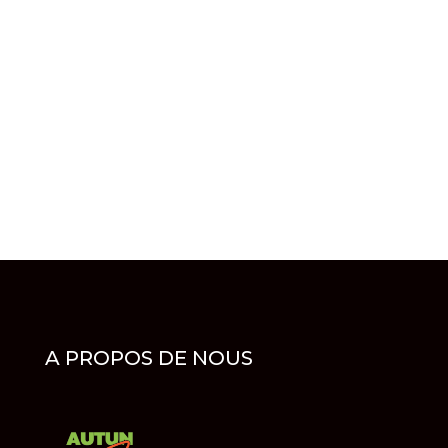
ESTIMATION GRATUITE ?
03 85 86 32 32
VOUS AVEZ BESOIN DE PLUS
D'INFOS ?
POSEZ-NOUS VOTRE
QUESTION !
A PROPOS DE NOUS