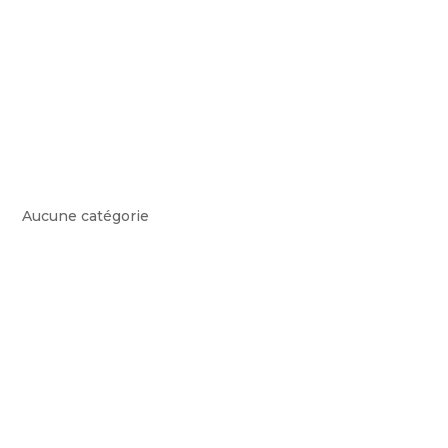
ARCHIVES
CATÉGORIES
Aucune catégorie
VOUS SOUHAITEZ UNE