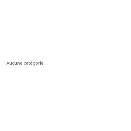
ARCHIVES
CATÉGORIES
Aucune catégorie
VOUS SOUHAITEZ UNE