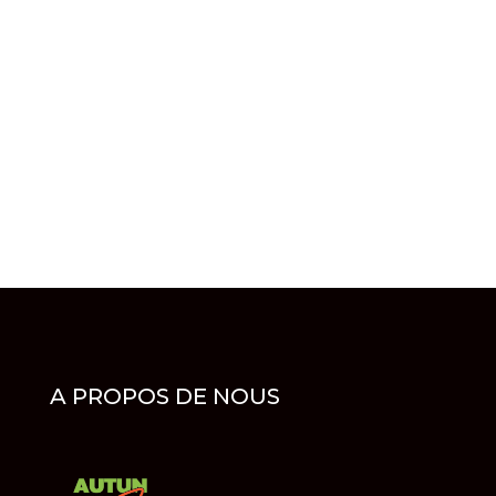
ESTIMATION GRATUITE ?
03 85 86 32 32
VOUS AVEZ BESOIN DE PLUS
D'INFOS ?
POSEZ-NOUS VOTRE
QUESTION !
A PROPOS DE NOUS