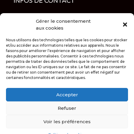
INFOS DE CONTACT
Gérer le consentement

Adresse
aux cookies
6 rue Nicephore Nièpce, Autun
Nous utilisons des technologies telles que les cookies pour stocker
et/ou accéder aux informations relatives aux appareils. Nous le

Téléphone
faisons pour améliorer l’expérience de navigation et pour afficher
des publicités personnalisées. Consentir à ces technologies nous
03.85.86.32.32
permettra de traiter des données telles que le comportement de
navigation ou les ID uniques sur ce site. Le fait de ne pas consentir

Email
ou de retirer son consentement peut avoir un effet négatif sur
certaines fonctonnalités et caractéristiques.
contact@asp71.fr
Accepter
}
Horaires
Lun-Ven : 08:00–12:00 / 14:00–18:00
Refuser
Week-end: uniquement sur rendez-vous
Voir les préférences