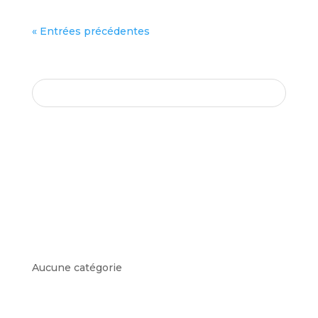
« Entrées précédentes
SEARCH HERE
COMMENTAIRES RÉCENTS
ARCHIVES
CATÉGORIES
Aucune catégorie